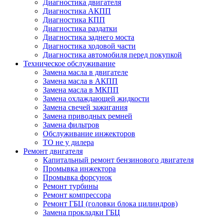
Диагностика двигателя
Диагностика АКПП
Диагностика КПП
Диагностика раздатки
Диагностика заднего моста
Диагностика ходовой части
Диагностика автомобиля перед покупкой
Техническое обслуживание
Замена масла в двигателе
Замена масла в АКПП
Замена масла в МКПП
Замена охлаждающей жидкости
Замена свечей зажигания
Замена приводных ремней
Замена фильтров
Обслуживание инжекторов
ТО не у дилера
Ремонт двигателя
Капитальный ремонт бензинового двигателя
Промывка инжектора
Промывка форсунок
Ремонт турбины
Ремонт компрессора
Ремонт ГБЦ (головки блока цилиндров)
Замена прокладки ГБЦ