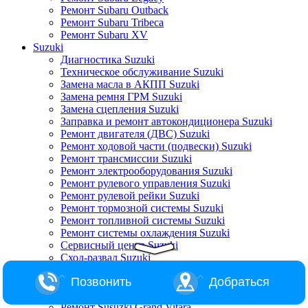
Ремонт Subaru Outback
Ремонт Subaru Tribeca
Ремонт Subaru XV
Suzuki
Диагностика Suzuki
Техническое обслуживание Suzuki
Замена масла в АКПП Suzuki
Замена ремня ГРМ Suzuki
Замена сцепления Suzuki
Заправка и ремонт автокондиционера Suzuki
Ремонт двигателя (ДВС) Suzuki
Ремонт ходовой части (подвески) Suzuki
Ремонт трансмиссии Suzuki
Ремонт электрооборудования Suzuki
Ремонт рулевого управления Suzuki
Ремонт рулевой рейки Suzuki
Ремонт тормозной системы Suzuki
Ремонт топливной системы Suzuki
Ремонт системы охлаждения Suzuki
Сервисный центр Suzuki
Сход-развал Suzuki
Ремонт Suzuki Alto
Позвонить
Добраться
Ремонт Suzuki Baleno
Ремонт Suzuki Escudo
Ремонт Susuzki Grand Vitara