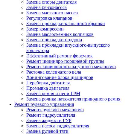
Замена опоры двигателя
Замена бензонасоса
Замена масляного насоса
Регулировка клапанов
Замена прокладки клапанной крышки
Замер компрессии
Замена маслосъемных колпачков
Замена прокладки поддона
Замена прокладки впускного-выпуского
коллектора
Эффективный ремонт форсунок
Ремонт цилиндро-поршневой группы
Ремонт кривошипно-шатунного механизма
Расточка коленчатого вала
Хонингование блока цилиндров
Переборка двигателя
Промывка двигателя
Замена ремня и цепи ГРМ
Замена ролика натяжителя приводного ремня
Ремонт рулевого управления
Ремонт рулевого механизма
Ремонт гидроусилителя
Замена жидкости ГУР
Замена насоса гидроусилителя
Замена рулевой тяги