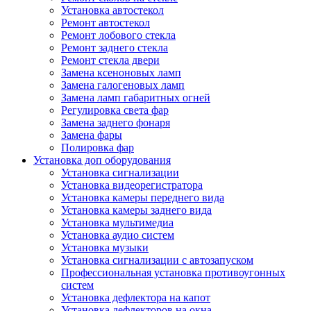
Установка автостекол
Ремонт автостекол
Ремонт лобового стекла
Ремонт заднего стекла
Ремонт стекла двери
Замена ксеноновых ламп
Замена галогеновых ламп
Замена ламп габаритных огней
Регулировка света фар
Замена заднего фонаря
Замена фары
Полировка фар
Установка доп оборудования
Установка сигнализации
Установка видеорегистратора
Установка камеры переднего вида
Установка камеры заднего вида
Установка мультимедиа
Установка аудио систем
Установка музыки
Установка сигнализации с автозапуском
Профессиональная установка противоугонных
систем
Установка дефлектора на капот
Установка дефлекторов на окна