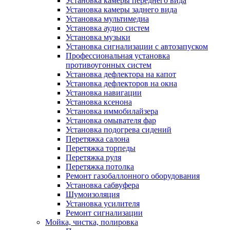
Установка камеры переднего вида
Установка камеры заднего вида
Установка мультимедиа
Установка аудио систем
Установка музыки
Установка сигнализации с автозапуском
Профессиональная установка
противоугонных систем
Установка дефлектора на капот
Установка дефлекторов на окна
Установка навигации
Установка ксенона
Установка иммобилайзера
Установка омывателя фар
Установка подогрева сидений
Перетяжка салона
Перетяжка торпеды
Перетяжка руля
Перетяжка потолка
Ремонт газобаллонного оборудования
Установка сабвуфера
Шумоизоляция
Установка усилителя
Ремонт сигнализации
Мойка, чистка, полировка