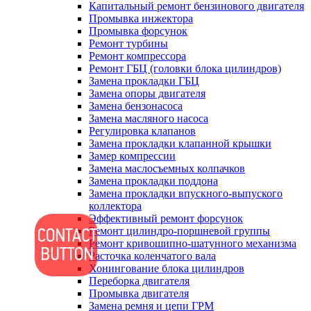
Капитальный ремонт бензинового двигателя
Промывка инжектора
Промывка форсунок
Ремонт турбины
Ремонт компрессора
Ремонт ГБЦ (головки блока цилиндров)
Замена прокладки ГБЦ
Замена опоры двигателя
Замена бензонасоса
Замена масляного насоса
Регулировка клапанов
Замена прокладки клапанной крышки
Замер компрессии
Замена маслосъемных колпачков
Замена прокладки поддона
Замена прокладки впускного-выпуского
коллектора
Эффективный ремонт форсунок
Ремонт цилиндро-поршневой группы
Ремонт кривошипно-шатунного механизма
Расточка коленчатого вала
Хонингование блока цилиндров
Переборка двигателя
Промывка двигателя
Замена ремня и цепи ГРМ