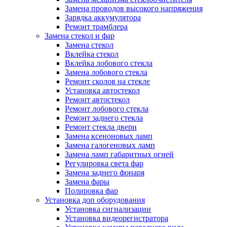
Замена проводов высокого напряжения
Зарядка аккумулятора
Ремонт трамблера
Замена стекол и фар
Замена стекол
Вклейка стекол
Вклейка лобового стекла
Замена лобового стекла
Ремонт сколов на стекле
Установка автостекол
Ремонт автостекол
Ремонт лобового стекла
Ремонт заднего стекла
Ремонт стекла двери
Замена ксеноновых ламп
Замена галогеновых ламп
Замена ламп габаритных огней
Регулировка света фар
Замена заднего фонаря
Замена фары
Полировка фар
Установка доп оборудования
Установка сигнализации
Установка видеорегистратора