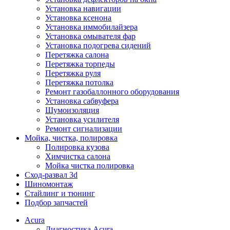
Установка навигации
Установка ксенона
Установка иммобилайзера
Установка омывателя фар
Установка подогрева сидений
Перетяжка салона
Перетяжка торпеды
Перетяжка руля
Перетяжка потолка
Ремонт газобаллонного оборудования
Установка сабвуфера
Шумоизоляция
Установка усилителя
Ремонт сигнализации
Мойка, чистка, полировка
Полировка кузова
Химчистка салона
Мойка чистка полировка
Сход-развал 3d
Шиномонтаж
Стайлинг и тюнинг
Подбор запчастей
Acura
Диагностика Acura