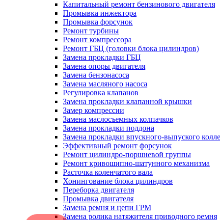
Капитальный ремонт бензинового двигателя
Промывка инжектора
Промывка форсунок
Ремонт турбины
Ремонт компрессора
Ремонт ГБЦ (головки блока цилиндров)
Замена прокладки ГБЦ
Замена опоры двигателя
Замена бензонасоса
Замена масляного насоса
Регулировка клапанов
Замена прокладки клапанной крышки
Замер компрессии
Замена маслосъемных колпачков
Замена прокладки поддона
Замена прокладки впускного-выпуского колл
Эффективный ремонт форсунок
Ремонт цилиндро-поршневой группы
Ремонт кривошипно-шатунного механизма
Расточка коленчатого вала
Хонингование блока цилиндров
Переборка двигателя
Промывка двигателя
Замена ремня и цепи ГРМ
Замена ролика натяжителя приводного ремня