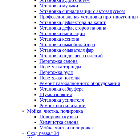
Установка аудио систем
Установка музыки
Установка сигнализации с автозапуском
Профессиональная установка противоугонных
Установка дефлектора на капот
Установка дефлекторов на окна
Установка навигации
Установка ксенона
Установка иммобилайзера
Установка омывателя фар
Установка подогрева сидений
Перетяжка салона
Перетяжка торпеды
Перетяжка руля
Перетяжка потолка
Ремонт газобаллонного оборудования
Установка сабвуфера
Шумоизоляция
Установка усилителя
Ремонт сигнализации
Мойка, чистка, полировка
Полировка кузова
Химчистка салона
Мойка чистка полировка
Сход-развал 3d