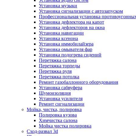
Установка аудио систем
Установка музыки
Установка сигнализации с автозапуском
Профессиональная установка противоугонных
Установка дефлектора на капот
Установка дефлекторов на окна
Установка навигации
Установка ксенона
Установка иммобилайзера
Установка омывателя фар
Установка подогрева сидений
Перетяжка салона
Перетяжка торпеды
Перетяжка руля
Перетяжка потолка
Ремонт газобаллонного оборудования
Установка сабвуфера
Шумоизоляция
Установка усилителя
Ремонт сигнализации
Мойка, чистка, полировка
Полировка кузова
Химчистка салона
Мойка чистка полировка
Сход-развал 3d