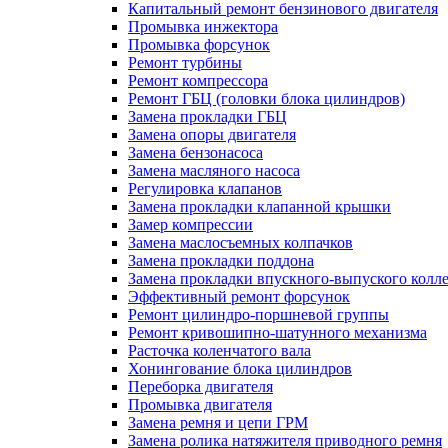
Капитальный ремонт бензинового двигателя
Промывка инжектора
Промывка форсунок
Ремонт турбины
Ремонт компрессора
Ремонт ГБЦ (головки блока цилиндров)
Замена прокладки ГБЦ
Замена опоры двигателя
Замена бензонасоса
Замена масляного насоса
Регулировка клапанов
Замена прокладки клапанной крышки
Замер компрессии
Замена маслосъемных колпачков
Замена прокладки поддона
Замена прокладки впускного-выпуского колл
Эффективный ремонт форсунок
Ремонт цилиндро-поршневой группы
Ремонт кривошипно-шатунного механизма
Расточка коленчатого вала
Хонингование блока цилиндров
Переборка двигателя
Промывка двигателя
Замена ремня и цепи ГРМ
Замена ролика натяжителя приводного ремня