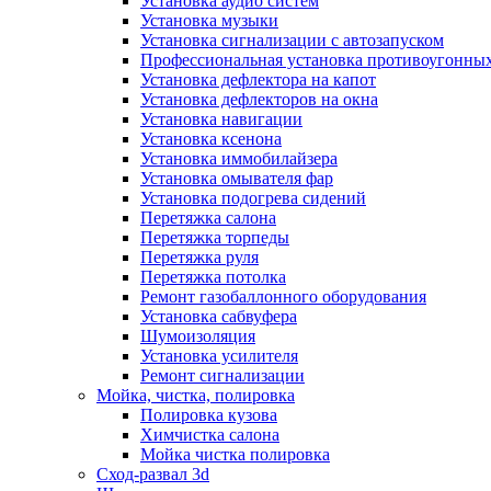
Установка аудио систем
Установка музыки
Установка сигнализации с автозапуском
Профессиональная установка противоугонных
Установка дефлектора на капот
Установка дефлекторов на окна
Установка навигации
Установка ксенона
Установка иммобилайзера
Установка омывателя фар
Установка подогрева сидений
Перетяжка салона
Перетяжка торпеды
Перетяжка руля
Перетяжка потолка
Ремонт газобаллонного оборудования
Установка сабвуфера
Шумоизоляция
Установка усилителя
Ремонт сигнализации
Мойка, чистка, полировка
Полировка кузова
Химчистка салона
Мойка чистка полировка
Сход-развал 3d