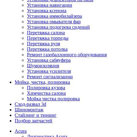
Установка навигации
Установка ксенона
Установка иммобилайзера
Установка омывателя фар
Установка подогрева сидений
Перетяжка салона
Перетяжка торпеды
Перетяжка руля
Перетяжка потолка
Ремонт газобаллонного оборудования
Установка сабвуфера
Шумоизоляция
Установка усилителя
Ремонт сигнализации
Мойка, чистка, полировка
Полировка кузова
Химчистка салона
Мойка чистка полировка
Сход-развал 3d
Шиномонтаж
Стайлинг и тюнинг
Подбор запчастей
Acura
Диагностика Acura