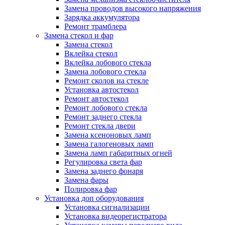
Замена проводов высокого напряжения
Зарядка аккумулятора
Ремонт трамблера
Замена стекол и фар
Замена стекол
Вклейка стекол
Вклейка лобового стекла
Замена лобового стекла
Ремонт сколов на стекле
Установка автостекол
Ремонт автостекол
Ремонт лобового стекла
Ремонт заднего стекла
Ремонт стекла двери
Замена ксеноновых ламп
Замена галогеновых ламп
Замена ламп габаритных огней
Регулировка света фар
Замена заднего фонаря
Замена фары
Полировка фар
Установка доп оборудования
Установка сигнализации
Установка видеорегистратора