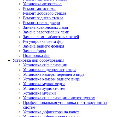
Установка автостекол
Ремонт автостекол
Ремонт лобового стекла
Ремонт заднего стекла
Ремонт стекла двери
Замена ксеноновых ламп
Замена галогеновых ламп
Замена ламп габаритных огней
Регулировка света фар
Замена заднего фонаря
Замена фары
Полировка фар
Установка доп оборудования
Установка сигнализации
Установка видеорегистратора
Установка камеры переднего вида
Установка камеры заднего вида
Установка мультимедиа
Установка аудио систем
Установка музыки
Установка сигнализации с автозапуском
Профессиональная установка противоугонных
систем
Установка дефлектора на капот
Установка дефлекторов на окна