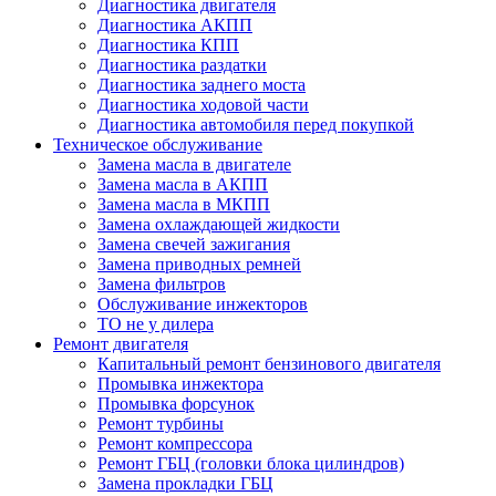
Диагностика двигателя
Диагностика АКПП
Диагностика КПП
Диагностика раздатки
Диагностика заднего моста
Диагностика ходовой части
Диагностика автомобиля перед покупкой
Техническое обслуживание
Замена масла в двигателе
Замена масла в АКПП
Замена масла в МКПП
Замена охлаждающей жидкости
Замена свечей зажигания
Замена приводных ремней
Замена фильтров
Обслуживание инжекторов
ТО не у дилера
Ремонт двигателя
Капитальный ремонт бензинового двигателя
Промывка инжектора
Промывка форсунок
Ремонт турбины
Ремонт компрессора
Ремонт ГБЦ (головки блока цилиндров)
Замена прокладки ГБЦ