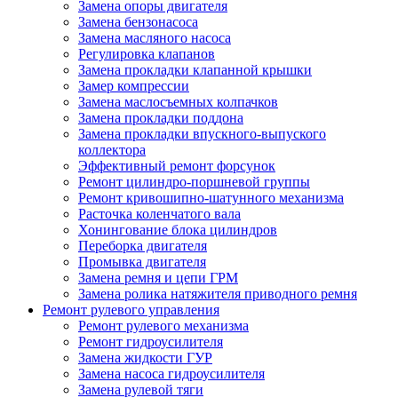
Замена опоры двигателя
Замена бензонасоса
Замена масляного насоса
Регулировка клапанов
Замена прокладки клапанной крышки
Замер компрессии
Замена маслосъемных колпачков
Замена прокладки поддона
Замена прокладки впускного-выпуского
коллектора
Эффективный ремонт форсунок
Ремонт цилиндро-поршневой группы
Ремонт кривошипно-шатунного механизма
Расточка коленчатого вала
Хонингование блока цилиндров
Переборка двигателя
Промывка двигателя
Замена ремня и цепи ГРМ
Замена ролика натяжителя приводного ремня
Ремонт рулевого управления
Ремонт рулевого механизма
Ремонт гидроусилителя
Замена жидкости ГУР
Замена насоса гидроусилителя
Замена рулевой тяги