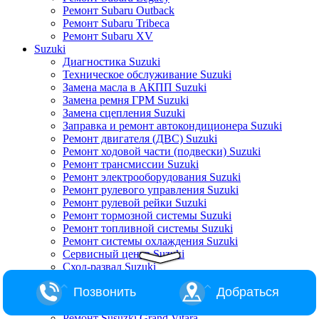
Ремонт Subaru Outback
Ремонт Subaru Tribeca
Ремонт Subaru XV
Suzuki
Диагностика Suzuki
Техническое обслуживание Suzuki
Замена масла в АКПП Suzuki
Замена ремня ГРМ Suzuki
Замена сцепления Suzuki
Заправка и ремонт автокондиционера Suzuki
Ремонт двигателя (ДВС) Suzuki
Ремонт ходовой части (подвески) Suzuki
Ремонт трансмиссии Suzuki
Ремонт электрооборудования Suzuki
Ремонт рулевого управления Suzuki
Ремонт рулевой рейки Suzuki
Ремонт тормозной системы Suzuki
Ремонт топливной системы Suzuki
Ремонт системы охлаждения Suzuki
Сервисный центр Suzuki
Сход-развал Suzuki
Ремонт Suzuki Alto
Позвонить
Добраться
Ремонт Suzuki Baleno
Ремонт Suzuki Escudo
Ремонт Susuzki Grand Vitara