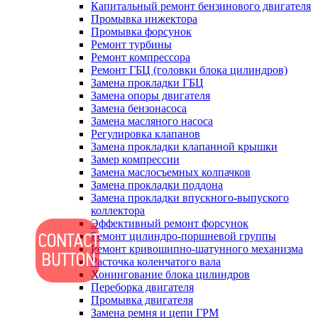
Капитальный ремонт бензинового двигателя
Промывка инжектора
Промывка форсунок
Ремонт турбины
Ремонт компрессора
Ремонт ГБЦ (головки блока цилиндров)
Замена прокладки ГБЦ
Замена опоры двигателя
Замена бензонасоса
Замена масляного насоса
Регулировка клапанов
Замена прокладки клапанной крышки
Замер компрессии
Замена маслосъемных колпачков
Замена прокладки поддона
Замена прокладки впускного-выпуского
коллектора
Эффективный ремонт форсунок
Ремонт цилиндро-поршневой группы
Ремонт кривошипно-шатунного механизма
Расточка коленчатого вала
Хонингование блока цилиндров
Переборка двигателя
Промывка двигателя
Замена ремня и цепи ГРМ