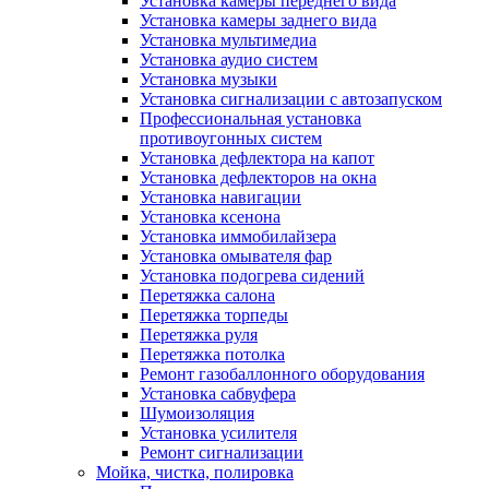
Установка камеры переднего вида
Установка камеры заднего вида
Установка мультимедиа
Установка аудио систем
Установка музыки
Установка сигнализации с автозапуском
Профессиональная установка
противоугонных систем
Установка дефлектора на капот
Установка дефлекторов на окна
Установка навигации
Установка ксенона
Установка иммобилайзера
Установка омывателя фар
Установка подогрева сидений
Перетяжка салона
Перетяжка торпеды
Перетяжка руля
Перетяжка потолка
Ремонт газобаллонного оборудования
Установка сабвуфера
Шумоизоляция
Установка усилителя
Ремонт сигнализации
Мойка, чистка, полировка