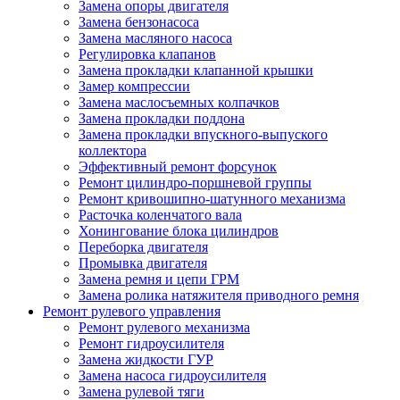
Замена опоры двигателя
Замена бензонасоса
Замена масляного насоса
Регулировка клапанов
Замена прокладки клапанной крышки
Замер компрессии
Замена маслосъемных колпачков
Замена прокладки поддона
Замена прокладки впускного-выпуского
коллектора
Эффективный ремонт форсунок
Ремонт цилиндро-поршневой группы
Ремонт кривошипно-шатунного механизма
Расточка коленчатого вала
Хонингование блока цилиндров
Переборка двигателя
Промывка двигателя
Замена ремня и цепи ГРМ
Замена ролика натяжителя приводного ремня
Ремонт рулевого управления
Ремонт рулевого механизма
Ремонт гидроусилителя
Замена жидкости ГУР
Замена насоса гидроусилителя
Замена рулевой тяги