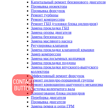
Капитальный ремонт бензинового двигателя
Промывка инжектора
Промывка форсунок
Ремонт турбины
Ремонт компрессора
Ремонт ГБЦ (головки блока цилиндров)
Замена прокладки ГБЦ
Замена опоры двигателя
Замена бензонасоса
Замена масляного насоса
Регулировка клапанов
Замена прокладки клапанной крышки
Замер компрессии
Замена маслосъемных колпачков
Замена прокладки поддона
Замена прокладки впускного-выпуского
коллектора
Эффективный ремонт форсунок
Ремонт цилиндро-поршневой группы
Ремонт кривошипно-шатунного механизма
Расточка коленчатого вала
Хонингование блока цилиндров
Переборка двигателя
Промывка двигателя
Замена ремня и цепи ГРМ