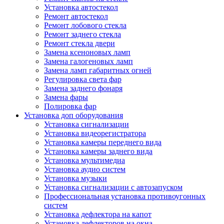
Установка автостекол
Ремонт автостекол
Ремонт лобового стекла
Ремонт заднего стекла
Ремонт стекла двери
Замена ксеноновых ламп
Замена галогеновых ламп
Замена ламп габаритных огней
Регулировка света фар
Замена заднего фонаря
Замена фары
Полировка фар
Установка доп оборудования
Установка сигнализации
Установка видеорегистратора
Установка камеры переднего вида
Установка камеры заднего вида
Установка мультимедиа
Установка аудио систем
Установка музыки
Установка сигнализации с автозапуском
Профессиональная установка противоугонных
систем
Установка дефлектора на капот
Установка дефлекторов на окна