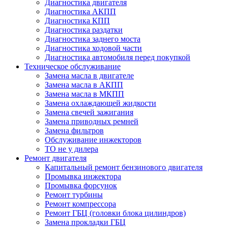
Диагностика двигателя
Диагностика АКПП
Диагностика КПП
Диагностика раздатки
Диагностика заднего моста
Диагностика ходовой части
Диагностика автомобиля перед покупкой
Техническое обслуживание
Замена масла в двигателе
Замена масла в АКПП
Замена масла в МКПП
Замена охлаждающей жидкости
Замена свечей зажигания
Замена приводных ремней
Замена фильтров
Обслуживание инжекторов
ТО не у дилера
Ремонт двигателя
Капитальный ремонт бензинового двигателя
Промывка инжектора
Промывка форсунок
Ремонт турбины
Ремонт компрессора
Ремонт ГБЦ (головки блока цилиндров)
Замена прокладки ГБЦ