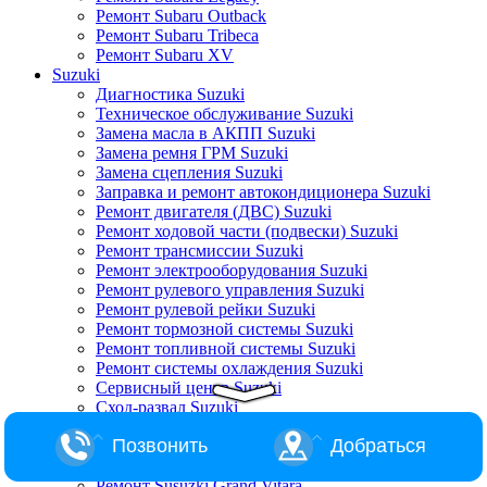
Ремонт Subaru Outback
Ремонт Subaru Tribeca
Ремонт Subaru XV
Suzuki
Диагностика Suzuki
Техническое обслуживание Suzuki
Замена масла в АКПП Suzuki
Замена ремня ГРМ Suzuki
Замена сцепления Suzuki
Заправка и ремонт автокондиционера Suzuki
Ремонт двигателя (ДВС) Suzuki
Ремонт ходовой части (подвески) Suzuki
Ремонт трансмиссии Suzuki
Ремонт электрооборудования Suzuki
Ремонт рулевого управления Suzuki
Ремонт рулевой рейки Suzuki
Ремонт тормозной системы Suzuki
Ремонт топливной системы Suzuki
Ремонт системы охлаждения Suzuki
Сервисный центр Suzuki
Сход-развал Suzuki
Ремонт Suzuki Alto
Позвонить
Добраться
Ремонт Suzuki Baleno
Ремонт Suzuki Escudo
Ремонт Susuzki Grand Vitara