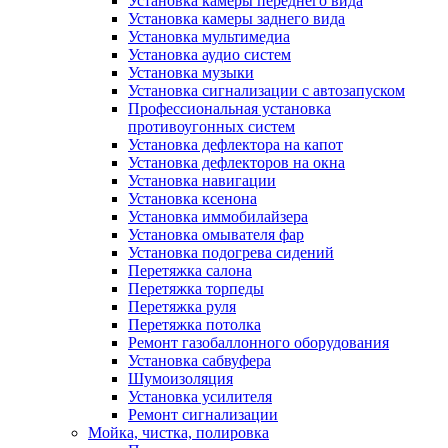
Установка камеры переднего вида
Установка камеры заднего вида
Установка мультимедиа
Установка аудио систем
Установка музыки
Установка сигнализации с автозапуском
Профессиональная установка
противоугонных систем
Установка дефлектора на капот
Установка дефлекторов на окна
Установка навигации
Установка ксенона
Установка иммобилайзера
Установка омывателя фар
Установка подогрева сидений
Перетяжка салона
Перетяжка торпеды
Перетяжка руля
Перетяжка потолка
Ремонт газобаллонного оборудования
Установка сабвуфера
Шумоизоляция
Установка усилителя
Ремонт сигнализации
Мойка, чистка, полировка