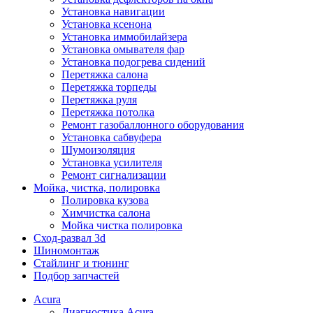
Установка навигации
Установка ксенона
Установка иммобилайзера
Установка омывателя фар
Установка подогрева сидений
Перетяжка салона
Перетяжка торпеды
Перетяжка руля
Перетяжка потолка
Ремонт газобаллонного оборудования
Установка сабвуфера
Шумоизоляция
Установка усилителя
Ремонт сигнализации
Мойка, чистка, полировка
Полировка кузова
Химчистка салона
Мойка чистка полировка
Сход-развал 3d
Шиномонтаж
Стайлинг и тюнинг
Подбор запчастей
Acura
Диагностика Acura