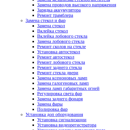
Замена проводов высокого напряжения
Зарядка аккумулятора
Ремонт трамблера
Замена стекол и фар
Замена стекол
Вклейка стекол
Вклейка лобового стекла
Замена лобового стекла
Ремонт сколов на стекле
Установка автостекол
Ремонт автостекол
Ремонт лобового стекла
Ремонт заднего стекла
Ремонт стекла двери
Замена ксеноновых ламп
Замена галогеновых ламп
Замена ламп габаритных огней
Регулировка света фар
Замена заднего фонаря
Замена фары
Полировка фар
Установка доп оборудования
Установка сигнализации
Установка видеорегистратора