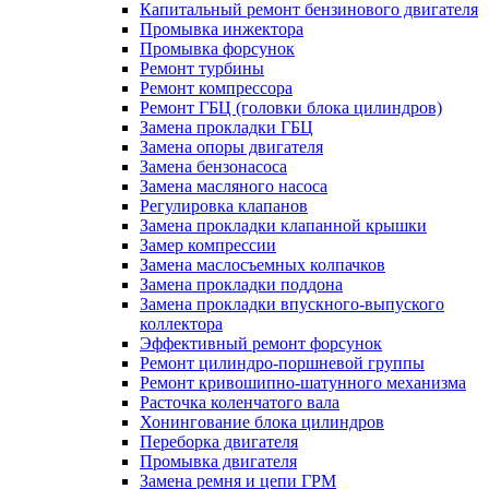
Капитальный ремонт бензинового двигателя
Промывка инжектора
Промывка форсунок
Ремонт турбины
Ремонт компрессора
Ремонт ГБЦ (головки блока цилиндров)
Замена прокладки ГБЦ
Замена опоры двигателя
Замена бензонасоса
Замена масляного насоса
Регулировка клапанов
Замена прокладки клапанной крышки
Замер компрессии
Замена маслосъемных колпачков
Замена прокладки поддона
Замена прокладки впускного-выпуского
коллектора
Эффективный ремонт форсунок
Ремонт цилиндро-поршневой группы
Ремонт кривошипно-шатунного механизма
Расточка коленчатого вала
Хонингование блока цилиндров
Переборка двигателя
Промывка двигателя
Замена ремня и цепи ГРМ