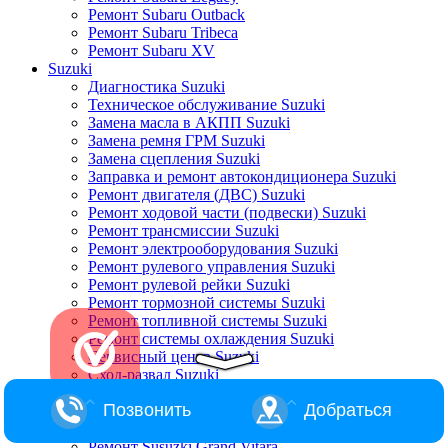
Ремонт Subaru Outback
Ремонт Subaru Tribeca
Ремонт Subaru XV
Suzuki
Диагностика Suzuki
Техническое обслуживание Suzuki
Замена масла в АКПП Suzuki
Замена ремня ГРМ Suzuki
Замена сцепления Suzuki
Заправка и ремонт автокондиционера Suzuki
Ремонт двигателя (ДВС) Suzuki
Ремонт ходовой части (подвески) Suzuki
Ремонт трансмиссии Suzuki
Ремонт электрооборудования Suzuki
Ремонт рулевого управления Suzuki
Ремонт рулевой рейки Suzuki
Ремонт тормозной системы Suzuki
Ремонт топливной системы Suzuki
Ремонт системы охлаждения Suzuki
Сервисный центр Suzuki
Сход-развал Suzuki
Ремонт Suzuki Alto
Позвонить
Добраться
Ремонт Suzuki Baleno
Ремонт Suzuki Escudo
Ремонт Susuzki Grand Vitara