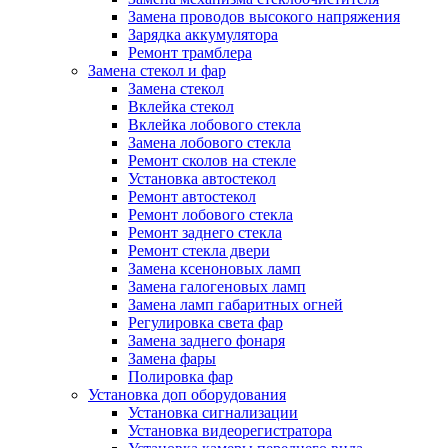
Замена проводов высокого напряжения
Зарядка аккумулятора
Ремонт трамблера
Замена стекол и фар
Замена стекол
Вклейка стекол
Вклейка лобового стекла
Замена лобового стекла
Ремонт сколов на стекле
Установка автостекол
Ремонт автостекол
Ремонт лобового стекла
Ремонт заднего стекла
Ремонт стекла двери
Замена ксеноновых ламп
Замена галогеновых ламп
Замена ламп габаритных огней
Регулировка света фар
Замена заднего фонаря
Замена фары
Полировка фар
Установка доп оборудования
Установка сигнализации
Установка видеорегистратора