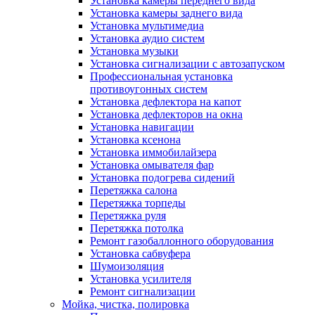
Установка камеры переднего вида
Установка камеры заднего вида
Установка мультимедиа
Установка аудио систем
Установка музыки
Установка сигнализации с автозапуском
Профессиональная установка
противоугонных систем
Установка дефлектора на капот
Установка дефлекторов на окна
Установка навигации
Установка ксенона
Установка иммобилайзера
Установка омывателя фар
Установка подогрева сидений
Перетяжка салона
Перетяжка торпеды
Перетяжка руля
Перетяжка потолка
Ремонт газобаллонного оборудования
Установка сабвуфера
Шумоизоляция
Установка усилителя
Ремонт сигнализации
Мойка, чистка, полировка