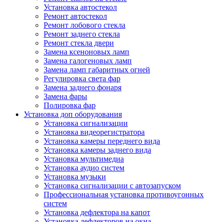
Установка автостекол
Ремонт автостекол
Ремонт лобового стекла
Ремонт заднего стекла
Ремонт стекла двери
Замена ксеноновых ламп
Замена галогеновых ламп
Замена ламп габаритных огней
Регулировка света фар
Замена заднего фонаря
Замена фары
Полировка фар
Установка доп оборудования
Установка сигнализации
Установка видеорегистратора
Установка камеры переднего вида
Установка камеры заднего вида
Установка мультимедиа
Установка аудио систем
Установка музыки
Установка сигнализации с автозапуском
Профессиональная установка противоугонных
систем
Установка дефлектора на капот
Установка дефлекторов на окна