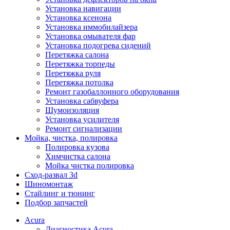
Установка навигации
Установка ксенона
Установка иммобилайзера
Установка омывателя фар
Установка подогрева сидений
Перетяжка салона
Перетяжка торпеды
Перетяжка руля
Перетяжка потолка
Ремонт газобаллонного оборудования
Установка сабвуфера
Шумоизоляция
Установка усилителя
Ремонт сигнализации
Мойка, чистка, полировка
Полировка кузова
Химчистка салона
Мойка чистка полировка
Сход-развал 3d
Шиномонтаж
Стайлинг и тюнинг
Подбор запчастей
Acura
Диагностика Acura