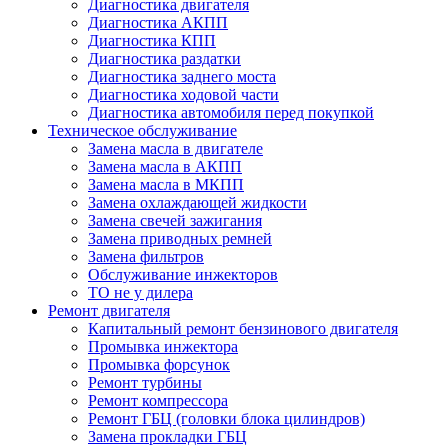
Диагностика двигателя
Диагностика АКПП
Диагностика КПП
Диагностика раздатки
Диагностика заднего моста
Диагностика ходовой части
Диагностика автомобиля перед покупкой
Техническое обслуживание
Замена масла в двигателе
Замена масла в АКПП
Замена масла в МКПП
Замена охлаждающей жидкости
Замена свечей зажигания
Замена приводных ремней
Замена фильтров
Обслуживание инжекторов
ТО не у дилера
Ремонт двигателя
Капитальный ремонт бензинового двигателя
Промывка инжектора
Промывка форсунок
Ремонт турбины
Ремонт компрессора
Ремонт ГБЦ (головки блока цилиндров)
Замена прокладки ГБЦ