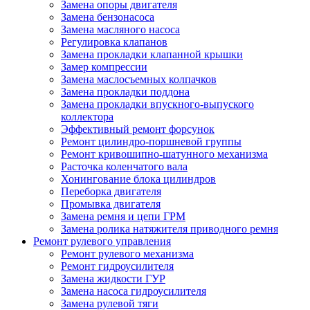
Замена опоры двигателя
Замена бензонасоса
Замена масляного насоса
Регулировка клапанов
Замена прокладки клапанной крышки
Замер компрессии
Замена маслосъемных колпачков
Замена прокладки поддона
Замена прокладки впускного-выпуского
коллектора
Эффективный ремонт форсунок
Ремонт цилиндро-поршневой группы
Ремонт кривошипно-шатунного механизма
Расточка коленчатого вала
Хонингование блока цилиндров
Переборка двигателя
Промывка двигателя
Замена ремня и цепи ГРМ
Замена ролика натяжителя приводного ремня
Ремонт рулевого управления
Ремонт рулевого механизма
Ремонт гидроусилителя
Замена жидкости ГУР
Замена насоса гидроусилителя
Замена рулевой тяги