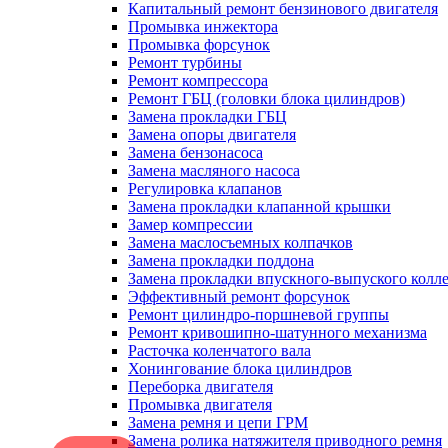
Капитальный ремонт бензинового двигателя
Промывка инжектора
Промывка форсунок
Ремонт турбины
Ремонт компрессора
Ремонт ГБЦ (головки блока цилиндров)
Замена прокладки ГБЦ
Замена опоры двигателя
Замена бензонасоса
Замена масляного насоса
Регулировка клапанов
Замена прокладки клапанной крышки
Замер компрессии
Замена маслосъемных колпачков
Замена прокладки поддона
Замена прокладки впускного-выпуского колл
Эффективный ремонт форсунок
Ремонт цилиндро-поршневой группы
Ремонт кривошипно-шатунного механизма
Расточка коленчатого вала
Хонингование блока цилиндров
Переборка двигателя
Промывка двигателя
Замена ремня и цепи ГРМ
Замена ролика натяжителя приводного ремня