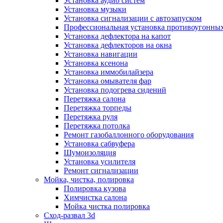
Установка аудио систем
Установка музыки
Установка сигнализации с автозапуском
Профессиональная установка противоугонных
Установка дефлектора на капот
Установка дефлекторов на окна
Установка навигации
Установка ксенона
Установка иммобилайзера
Установка омывателя фар
Установка подогрева сидений
Перетяжка салона
Перетяжка торпеды
Перетяжка руля
Перетяжка потолка
Ремонт газобаллонного оборудования
Установка сабвуфера
Шумоизоляция
Установка усилителя
Ремонт сигнализации
Мойка, чистка, полировка
Полировка кузова
Химчистка салона
Мойка чистка полировка
Сход-развал 3d