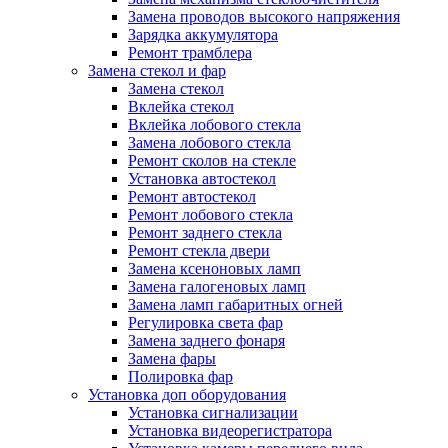
Замена проводов высокого напряжения
Зарядка аккумулятора
Ремонт трамблера
Замена стекол и фар
Замена стекол
Вклейка стекол
Вклейка лобового стекла
Замена лобового стекла
Ремонт сколов на стекле
Установка автостекол
Ремонт автостекол
Ремонт лобового стекла
Ремонт заднего стекла
Ремонт стекла двери
Замена ксеноновых ламп
Замена галогеновых ламп
Замена ламп габаритных огней
Регулировка света фар
Замена заднего фонаря
Замена фары
Полировка фар
Установка доп оборудования
Установка сигнализации
Установка видеорегистратора