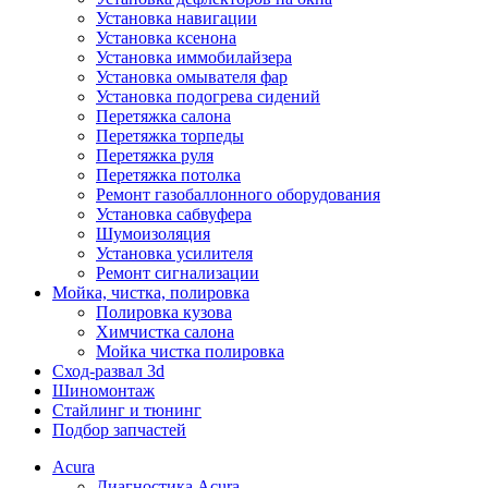
Установка навигации
Установка ксенона
Установка иммобилайзера
Установка омывателя фар
Установка подогрева сидений
Перетяжка салона
Перетяжка торпеды
Перетяжка руля
Перетяжка потолка
Ремонт газобаллонного оборудования
Установка сабвуфера
Шумоизоляция
Установка усилителя
Ремонт сигнализации
Мойка, чистка, полировка
Полировка кузова
Химчистка салона
Мойка чистка полировка
Сход-развал 3d
Шиномонтаж
Стайлинг и тюнинг
Подбор запчастей
Acura
Диагностика Acura