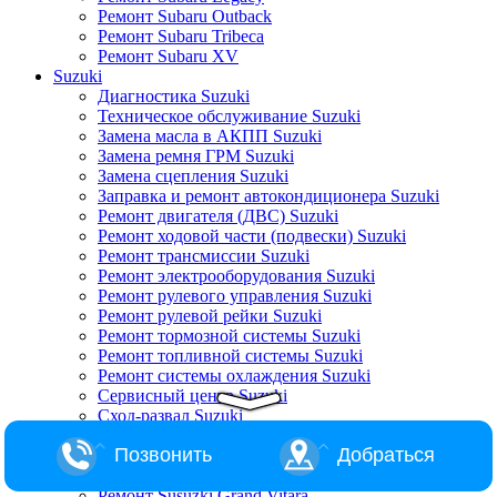
Ремонт Subaru Outback
Ремонт Subaru Tribeca
Ремонт Subaru XV
Suzuki
Диагностика Suzuki
Техническое обслуживание Suzuki
Замена масла в АКПП Suzuki
Замена ремня ГРМ Suzuki
Замена сцепления Suzuki
Заправка и ремонт автокондиционера Suzuki
Ремонт двигателя (ДВС) Suzuki
Ремонт ходовой части (подвески) Suzuki
Ремонт трансмиссии Suzuki
Ремонт электрооборудования Suzuki
Ремонт рулевого управления Suzuki
Ремонт рулевой рейки Suzuki
Ремонт тормозной системы Suzuki
Ремонт топливной системы Suzuki
Ремонт системы охлаждения Suzuki
Сервисный центр Suzuki
Сход-развал Suzuki
Ремонт Suzuki Alto
Позвонить
Добраться
Ремонт Suzuki Baleno
Ремонт Suzuki Escudo
Ремонт Susuzki Grand Vitara