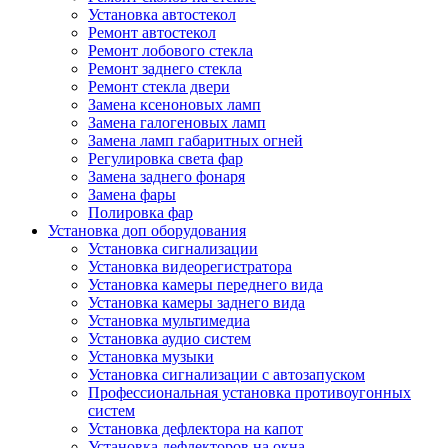
Установка автостекол
Ремонт автостекол
Ремонт лобового стекла
Ремонт заднего стекла
Ремонт стекла двери
Замена ксеноновых ламп
Замена галогеновых ламп
Замена ламп габаритных огней
Регулировка света фар
Замена заднего фонаря
Замена фары
Полировка фар
Установка доп оборудования
Установка сигнализации
Установка видеорегистратора
Установка камеры переднего вида
Установка камеры заднего вида
Установка мультимедиа
Установка аудио систем
Установка музыки
Установка сигнализации с автозапуском
Профессиональная установка противоугонных
систем
Установка дефлектора на капот
Установка дефлекторов на окна