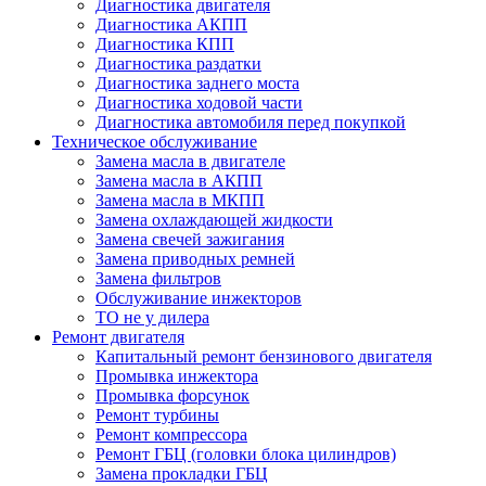
Диагностика двигателя
Диагностика АКПП
Диагностика КПП
Диагностика раздатки
Диагностика заднего моста
Диагностика ходовой части
Диагностика автомобиля перед покупкой
Техническое обслуживание
Замена масла в двигателе
Замена масла в АКПП
Замена масла в МКПП
Замена охлаждающей жидкости
Замена свечей зажигания
Замена приводных ремней
Замена фильтров
Обслуживание инжекторов
ТО не у дилера
Ремонт двигателя
Капитальный ремонт бензинового двигателя
Промывка инжектора
Промывка форсунок
Ремонт турбины
Ремонт компрессора
Ремонт ГБЦ (головки блока цилиндров)
Замена прокладки ГБЦ