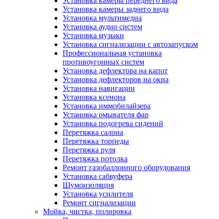
Установка камеры переднего вида
Установка камеры заднего вида
Установка мультимедиа
Установка аудио систем
Установка музыки
Установка сигнализации с автозапуском
Профессиональная установка
противоугонных систем
Установка дефлектора на капот
Установка дефлекторов на окна
Установка навигации
Установка ксенона
Установка иммобилайзера
Установка омывателя фар
Установка подогрева сидений
Перетяжка салона
Перетяжка торпеды
Перетяжка руля
Перетяжка потолка
Ремонт газобаллонного оборудования
Установка сабвуфера
Шумоизоляция
Установка усилителя
Ремонт сигнализации
Мойка, чистка, полировка