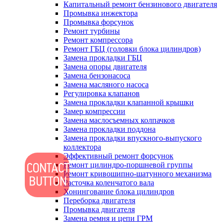
Капитальный ремонт бензинового двигателя
Промывка инжектора
Промывка форсунок
Ремонт турбины
Ремонт компрессора
Ремонт ГБЦ (головки блока цилиндров)
Замена прокладки ГБЦ
Замена опоры двигателя
Замена бензонасоса
Замена масляного насоса
Регулировка клапанов
Замена прокладки клапанной крышки
Замер компрессии
Замена маслосъемных колпачков
Замена прокладки поддона
Замена прокладки впускного-выпуского
коллектора
Эффективный ремонт форсунок
Ремонт цилиндро-поршневой группы
Ремонт кривошипно-шатунного механизма
Расточка коленчатого вала
Хонингование блока цилиндров
Переборка двигателя
Промывка двигателя
Замена ремня и цепи ГРМ