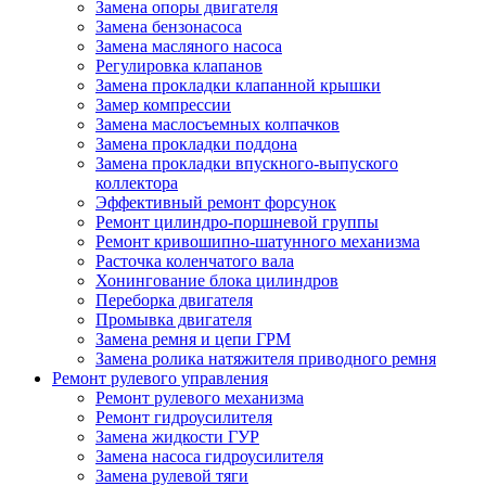
Замена опоры двигателя
Замена бензонасоса
Замена масляного насоса
Регулировка клапанов
Замена прокладки клапанной крышки
Замер компрессии
Замена маслосъемных колпачков
Замена прокладки поддона
Замена прокладки впускного-выпуского
коллектора
Эффективный ремонт форсунок
Ремонт цилиндро-поршневой группы
Ремонт кривошипно-шатунного механизма
Расточка коленчатого вала
Хонингование блока цилиндров
Переборка двигателя
Промывка двигателя
Замена ремня и цепи ГРМ
Замена ролика натяжителя приводного ремня
Ремонт рулевого управления
Ремонт рулевого механизма
Ремонт гидроусилителя
Замена жидкости ГУР
Замена насоса гидроусилителя
Замена рулевой тяги