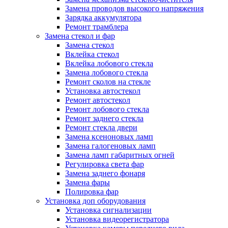
Замена проводов высокого напряжения
Зарядка аккумулятора
Ремонт трамблера
Замена стекол и фар
Замена стекол
Вклейка стекол
Вклейка лобового стекла
Замена лобового стекла
Ремонт сколов на стекле
Установка автостекол
Ремонт автостекол
Ремонт лобового стекла
Ремонт заднего стекла
Ремонт стекла двери
Замена ксеноновых ламп
Замена галогеновых ламп
Замена ламп габаритных огней
Регулировка света фар
Замена заднего фонаря
Замена фары
Полировка фар
Установка доп оборудования
Установка сигнализации
Установка видеорегистратора