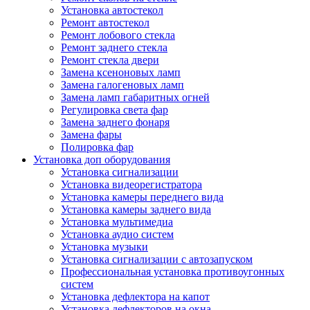
Установка автостекол
Ремонт автостекол
Ремонт лобового стекла
Ремонт заднего стекла
Ремонт стекла двери
Замена ксеноновых ламп
Замена галогеновых ламп
Замена ламп габаритных огней
Регулировка света фар
Замена заднего фонаря
Замена фары
Полировка фар
Установка доп оборудования
Установка сигнализации
Установка видеорегистратора
Установка камеры переднего вида
Установка камеры заднего вида
Установка мультимедиа
Установка аудио систем
Установка музыки
Установка сигнализации с автозапуском
Профессиональная установка противоугонных
систем
Установка дефлектора на капот
Установка дефлекторов на окна