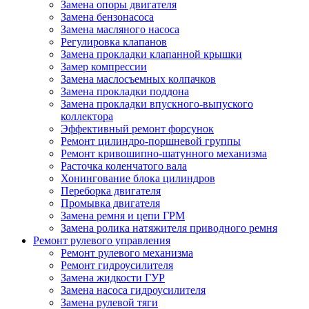
Замена опоры двигателя
Замена бензонасоса
Замена масляного насоса
Регулировка клапанов
Замена прокладки клапанной крышки
Замер компрессии
Замена маслосъемных колпачков
Замена прокладки поддона
Замена прокладки впускного-выпуского
коллектора
Эффективный ремонт форсунок
Ремонт цилиндро-поршневой группы
Ремонт кривошипно-шатунного механизма
Расточка коленчатого вала
Хонингование блока цилиндров
Переборка двигателя
Промывка двигателя
Замена ремня и цепи ГРМ
Замена ролика натяжителя приводного ремня
Ремонт рулевого управления
Ремонт рулевого механизма
Ремонт гидроусилителя
Замена жидкости ГУР
Замена насоса гидроусилителя
Замена рулевой тяги