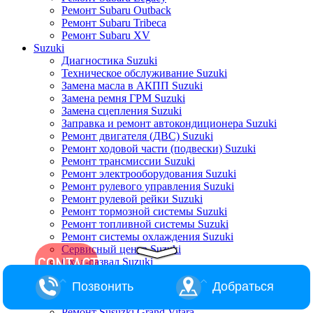
Ремонт Subaru Outback
Ремонт Subaru Tribeca
Ремонт Subaru XV
Suzuki
Диагностика Suzuki
Техническое обслуживание Suzuki
Замена масла в АКПП Suzuki
Замена ремня ГРМ Suzuki
Замена сцепления Suzuki
Заправка и ремонт автокондиционера Suzuki
Ремонт двигателя (ДВС) Suzuki
Ремонт ходовой части (подвески) Suzuki
Ремонт трансмиссии Suzuki
Ремонт электрооборудования Suzuki
Ремонт рулевого управления Suzuki
Ремонт рулевой рейки Suzuki
Ремонт тормозной системы Suzuki
Ремонт топливной системы Suzuki
Ремонт системы охлаждения Suzuki
Сервисный центр Suzuki
Сход-развал Suzuki
Ремонт Suzuki Alto
Позвонить
Добраться
Ремонт Suzuki Baleno
Ремонт Suzuki Escudo
Ремонт Susuzki Grand Vitara