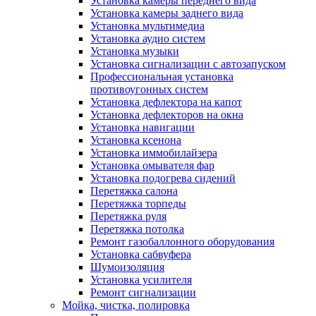
Установка камеры переднего вида
Установка камеры заднего вида
Установка мультимедиа
Установка аудио систем
Установка музыки
Установка сигнализации с автозапуском
Профессиональная установка
противоугонных систем
Установка дефлектора на капот
Установка дефлекторов на окна
Установка навигации
Установка ксенона
Установка иммобилайзера
Установка омывателя фар
Установка подогрева сидений
Перетяжка салона
Перетяжка торпеды
Перетяжка руля
Перетяжка потолка
Ремонт газобаллонного оборудования
Установка сабвуфера
Шумоизоляция
Установка усилителя
Ремонт сигнализации
Мойка, чистка, полировка