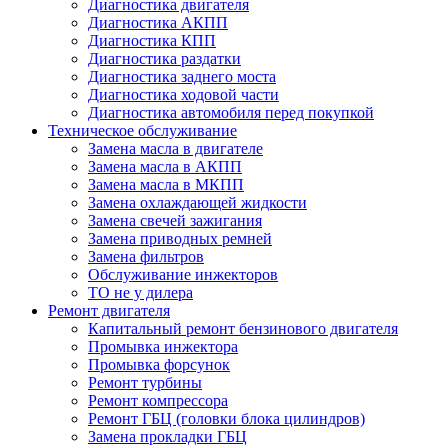
Диагностика двигателя
Диагностика АКПП
Диагностика КПП
Диагностика раздатки
Диагностика заднего моста
Диагностика ходовой части
Диагностика автомобиля перед покупкой
Техническое обслуживание
Замена масла в двигателе
Замена масла в АКПП
Замена масла в МКПП
Замена охлаждающей жидкости
Замена свечей зажигания
Замена приводных ремней
Замена фильтров
Обслуживание инжекторов
ТО не у дилера
Ремонт двигателя
Капитальный ремонт бензинового двигателя
Промывка инжектора
Промывка форсунок
Ремонт турбины
Ремонт компрессора
Ремонт ГБЦ (головки блока цилиндров)
Замена прокладки ГБЦ