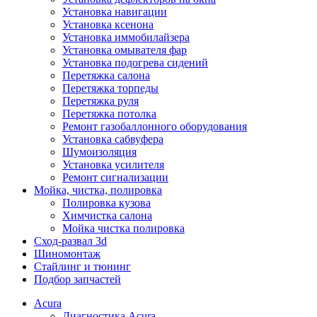
Установка навигации
Установка ксенона
Установка иммобилайзера
Установка омывателя фар
Установка подогрева сидений
Перетяжка салона
Перетяжка торпеды
Перетяжка руля
Перетяжка потолка
Ремонт газобаллонного оборудования
Установка сабвуфера
Шумоизоляция
Установка усилителя
Ремонт сигнализации
Мойка, чистка, полировка
Полировка кузова
Химчистка салона
Мойка чистка полировка
Сход-развал 3d
Шиномонтаж
Стайлинг и тюнинг
Подбор запчастей
Acura
Диагностика Acura