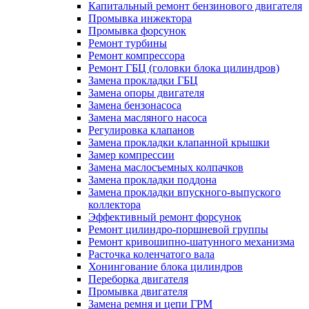
Капитальный ремонт бензинового двигателя
Промывка инжектора
Промывка форсунок
Ремонт турбины
Ремонт компрессора
Ремонт ГБЦ (головки блока цилиндров)
Замена прокладки ГБЦ
Замена опоры двигателя
Замена бензонасоса
Замена масляного насоса
Регулировка клапанов
Замена прокладки клапанной крышки
Замер компрессии
Замена маслосъемных колпачков
Замена прокладки поддона
Замена прокладки впускного-выпуского
коллектора
Эффективный ремонт форсунок
Ремонт цилиндро-поршневой группы
Ремонт кривошипно-шатунного механизма
Расточка коленчатого вала
Хонингование блока цилиндров
Переборка двигателя
Промывка двигателя
Замена ремня и цепи ГРМ