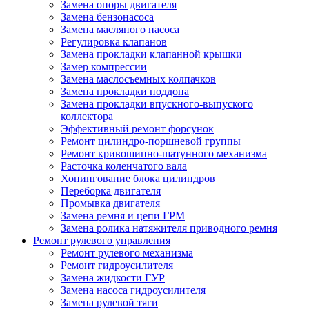
Замена опоры двигателя
Замена бензонасоса
Замена масляного насоса
Регулировка клапанов
Замена прокладки клапанной крышки
Замер компрессии
Замена маслосъемных колпачков
Замена прокладки поддона
Замена прокладки впускного-выпуского
коллектора
Эффективный ремонт форсунок
Ремонт цилиндро-поршневой группы
Ремонт кривошипно-шатунного механизма
Расточка коленчатого вала
Хонингование блока цилиндров
Переборка двигателя
Промывка двигателя
Замена ремня и цепи ГРМ
Замена ролика натяжителя приводного ремня
Ремонт рулевого управления
Ремонт рулевого механизма
Ремонт гидроусилителя
Замена жидкости ГУР
Замена насоса гидроусилителя
Замена рулевой тяги