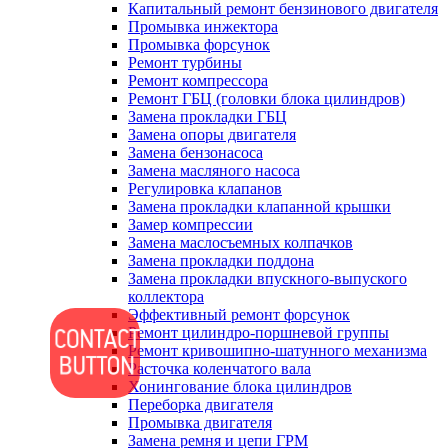
Капитальный ремонт бензинового двигателя
Промывка инжектора
Промывка форсунок
Ремонт турбины
Ремонт компрессора
Ремонт ГБЦ (головки блока цилиндров)
Замена прокладки ГБЦ
Замена опоры двигателя
Замена бензонасоса
Замена масляного насоса
Регулировка клапанов
Замена прокладки клапанной крышки
Замер компрессии
Замена маслосъемных колпачков
Замена прокладки поддона
Замена прокладки впускного-выпуского
коллектора
Эффективный ремонт форсунок
Ремонт цилиндро-поршневой группы
Ремонт кривошипно-шатунного механизма
Расточка коленчатого вала
Хонингование блока цилиндров
Переборка двигателя
Промывка двигателя
Замена ремня и цепи ГРМ