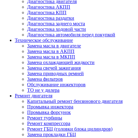
Диагностика двигателя
Диагностика АКПП
Диагностика КПП
Диагностика раздатки
Диагностика заднего моста
Диагностика ходовой части
Диагностика автомобиля перед покупкой
Техническое обслуживание
Замена масла в двигателе
Замена масла в АКПП
Замена масла в МКПП
Замена охлаждающей жидкости
Замена свечей зажигания
Замена приводных ремней
Замена фильтров
Обслуживание инжекторов
ТО не у дилера
Ремонт двигателя
Капитальный ремонт бензинового двигателя
Промывка инжектора
Промывка форсунок
Ремонт турбины
Ремонт компрессора
Ремонт ГБЦ (головки блока цилиндров)
Замена прокладки ГБЦ