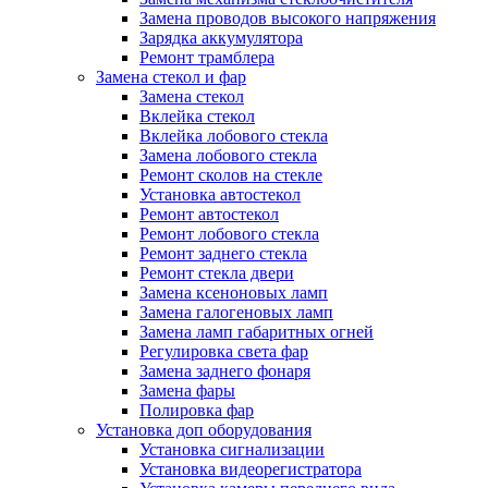
Замена проводов высокого напряжения
Зарядка аккумулятора
Ремонт трамблера
Замена стекол и фар
Замена стекол
Вклейка стекол
Вклейка лобового стекла
Замена лобового стекла
Ремонт сколов на стекле
Установка автостекол
Ремонт автостекол
Ремонт лобового стекла
Ремонт заднего стекла
Ремонт стекла двери
Замена ксеноновых ламп
Замена галогеновых ламп
Замена ламп габаритных огней
Регулировка света фар
Замена заднего фонаря
Замена фары
Полировка фар
Установка доп оборудования
Установка сигнализации
Установка видеорегистратора