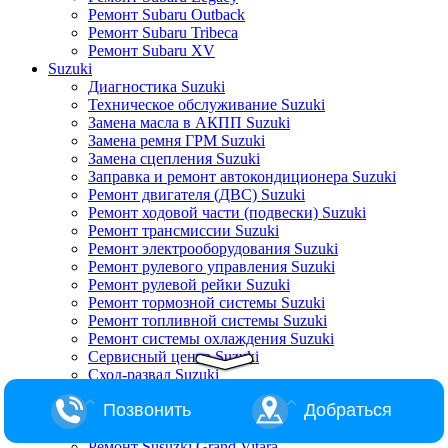
Ремонт Subaru Outback
Ремонт Subaru Tribeca
Ремонт Subaru XV
Suzuki
Диагностика Suzuki
Техническое обслуживание Suzuki
Замена масла в АКПП Suzuki
Замена ремня ГРМ Suzuki
Замена сцепления Suzuki
Заправка и ремонт автокондиционера Suzuki
Ремонт двигателя (ДВС) Suzuki
Ремонт ходовой части (подвески) Suzuki
Ремонт трансмиссии Suzuki
Ремонт электрооборудования Suzuki
Ремонт рулевого управления Suzuki
Ремонт рулевой рейки Suzuki
Ремонт тормозной системы Suzuki
Ремонт топливной системы Suzuki
Ремонт системы охлаждения Suzuki
Сервисный центр Suzuki
Сход-развал Suzuki
Ремонт Suzuki Alto
Позвонить
Добраться
Ремонт Suzuki Baleno
Ремонт Suzuki Escudo
Ремонт Susuzki Grand Vitara