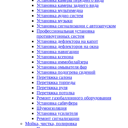
Установка камеры переднего вида
Установка камеры заднего вида
Установка мультимедиа
Установка аудио систем
Установка музыки
Установка сигнализации с автозапуском
Профессиональная установка
противоугонных систем
Установка дефлектора на капот
Установка дефлекторов на окна
Установка навигации
Установка ксенона
Установка иммобилайзера
Установка омывателя фар
Установка подогрева сидений
Перетяжка салона
Перетяжка торпеды
Перетяжка руля
Перетяжка потолка
Ремонт газобаллонного оборудования
Установка сабвуфера
Шумоизоляция
Установка усилителя
Ремонт сигнализации
Мойка, чистка, полировка