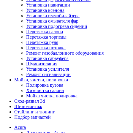
Установка навигации
Установка ксенона
Установка иммобилайзера
Установка омывателя фар
Установка подогрева сидений
Перетяжка салона
Перетяжка торпеды
Перетяжка руля
Перетяжка потолка
Ремонт газобаллонного оборудования
Установка сабвуфера
Шумоизоляция
Установка усилителя
Ремонт сигнализации
Мойка, чистка, полировка
Полировка кузова
Химчистка салона
Мойка чистка полировка
Сход-развал 3d
Шиномонтаж
Стайлинг и тюнинг
Подбор запчастей
Acura
Диагностика Acura