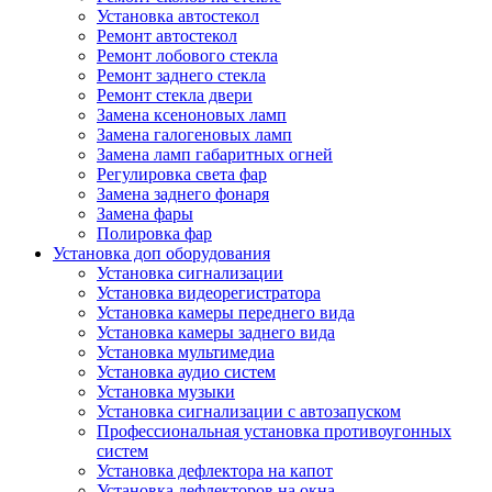
Установка автостекол
Ремонт автостекол
Ремонт лобового стекла
Ремонт заднего стекла
Ремонт стекла двери
Замена ксеноновых ламп
Замена галогеновых ламп
Замена ламп габаритных огней
Регулировка света фар
Замена заднего фонаря
Замена фары
Полировка фар
Установка доп оборудования
Установка сигнализации
Установка видеорегистратора
Установка камеры переднего вида
Установка камеры заднего вида
Установка мультимедиа
Установка аудио систем
Установка музыки
Установка сигнализации с автозапуском
Профессиональная установка противоугонных
систем
Установка дефлектора на капот
Установка дефлекторов на окна