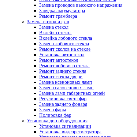
Замена проводов высокого напряжения
Зарядка аккумулятора
Ремонт трамблера
Замена стекол и фар
Замена стекол
Вклейка стекол
Вклейка лобового стекла
Замена лобового стекла
Ремонт сколов на стекле
Установка автостекол
Ремонт автостекол
Ремонт лобового стекла
Ремонт заднего стекла
Ремонт стекла двери
Замена ксеноновых ламп
Замена галогеновых ламп
Замена ламп габаритных огней
Регулировка света фар
Замена заднего фонаря
Замена фары
Полировка фар
Установка доп оборудования
Установка сигнализации
Установка видеорегистратора