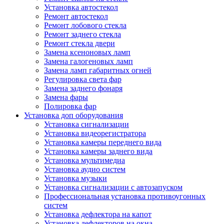
Установка автостекол
Ремонт автостекол
Ремонт лобового стекла
Ремонт заднего стекла
Ремонт стекла двери
Замена ксеноновых ламп
Замена галогеновых ламп
Замена ламп габаритных огней
Регулировка света фар
Замена заднего фонаря
Замена фары
Полировка фар
Установка доп оборудования
Установка сигнализации
Установка видеорегистратора
Установка камеры переднего вида
Установка камеры заднего вида
Установка мультимедиа
Установка аудио систем
Установка музыки
Установка сигнализации с автозапуском
Профессиональная установка противоугонных
систем
Установка дефлектора на капот
Установка дефлекторов на окна