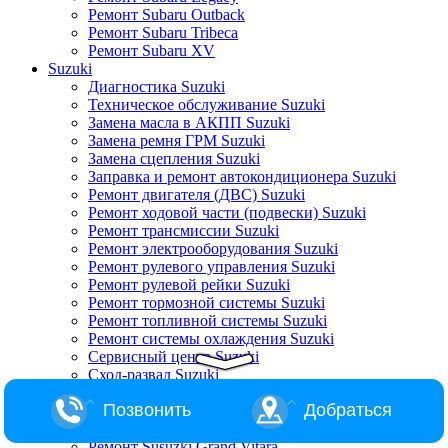
Ремонт Subaru Outback
Ремонт Subaru Tribeca
Ремонт Subaru XV
Suzuki
Диагностика Suzuki
Техническое обслуживание Suzuki
Замена масла в АКПП Suzuki
Замена ремня ГРМ Suzuki
Замена сцепления Suzuki
Заправка и ремонт автокондиционера Suzuki
Ремонт двигателя (ДВС) Suzuki
Ремонт ходовой части (подвески) Suzuki
Ремонт трансмиссии Suzuki
Ремонт электрооборудования Suzuki
Ремонт рулевого управления Suzuki
Ремонт рулевой рейки Suzuki
Ремонт тормозной системы Suzuki
Ремонт топливной системы Suzuki
Ремонт системы охлаждения Suzuki
Сервисный центр Suzuki
Сход-развал Suzuki
Ремонт Suzuki Alto
Позвонить
Добраться
Ремонт Suzuki Baleno
Ремонт Suzuki Escudo
Ремонт Susuzki Grand Vitara