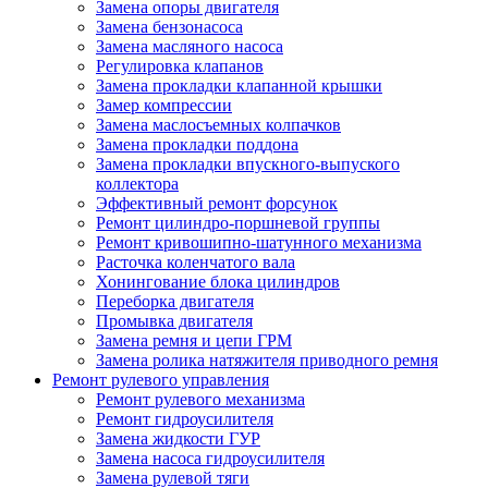
Замена опоры двигателя
Замена бензонасоса
Замена масляного насоса
Регулировка клапанов
Замена прокладки клапанной крышки
Замер компрессии
Замена маслосъемных колпачков
Замена прокладки поддона
Замена прокладки впускного-выпуского
коллектора
Эффективный ремонт форсунок
Ремонт цилиндро-поршневой группы
Ремонт кривошипно-шатунного механизма
Расточка коленчатого вала
Хонингование блока цилиндров
Переборка двигателя
Промывка двигателя
Замена ремня и цепи ГРМ
Замена ролика натяжителя приводного ремня
Ремонт рулевого управления
Ремонт рулевого механизма
Ремонт гидроусилителя
Замена жидкости ГУР
Замена насоса гидроусилителя
Замена рулевой тяги