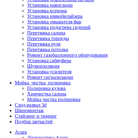
Установка навигации
Установка ксенона
Установка иммобилайзера
Установка омывателя фар
Установка подогрева сидений
Перетяжка салона
Перетяжка торпеды
Перетяжка руля
Перетяжка потолка
Ремонт газобаллонного оборудования
Установка сабвуфера
Шумоизоляция
Установка усилителя
Ремонт сигнализации
Мойка, чистка, полировка
Полировка кузова
Химчистка салона
Мойка чистка полировка
Сход-развал 3d
Шиномонтаж
Стайлинг и тюнинг
Подбор запчастей
Acura
Диагностика Acura