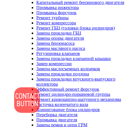
Капитальный ремонт бензинового двигателя
Промывка инжектора
Промывка форсунок
Ремонт турбины
Ремонт компрессора
Ремонт ГБЦ (головки блока цилиндров)
Замена прокладки ГБЦ
Замена опоры двигателя
Замена бензонасоса
Замена масляного насоса
Регулировка клапанов
Замена прокладки клапанной крышки
Замер компрессии
Замена маслосъемных колпачков
Замена прокладки поддона
Замена прокладки впускного-выпуского
коллектора
Эффективный ремонт форсунок
Ремонт цилиндро-поршневой группы
Ремонт кривошипно-шатунного механизма
Расточка коленчатого вала
Хонингование блока цилиндров
Переборка двигателя
Промывка двигателя
Замена ремня и цепи ГРМ