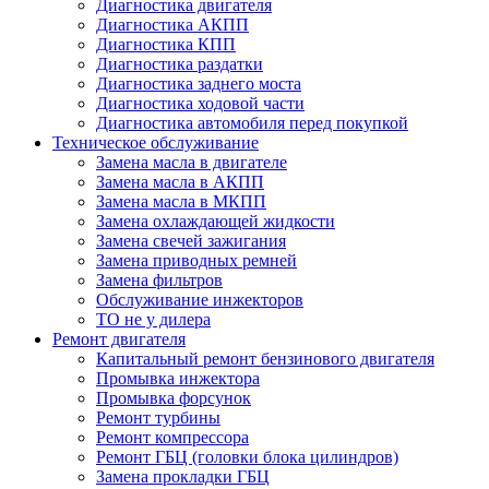
Диагностика двигателя
Диагностика АКПП
Диагностика КПП
Диагностика раздатки
Диагностика заднего моста
Диагностика ходовой части
Диагностика автомобиля перед покупкой
Техническое обслуживание
Замена масла в двигателе
Замена масла в АКПП
Замена масла в МКПП
Замена охлаждающей жидкости
Замена свечей зажигания
Замена приводных ремней
Замена фильтров
Обслуживание инжекторов
ТО не у дилера
Ремонт двигателя
Капитальный ремонт бензинового двигателя
Промывка инжектора
Промывка форсунок
Ремонт турбины
Ремонт компрессора
Ремонт ГБЦ (головки блока цилиндров)
Замена прокладки ГБЦ