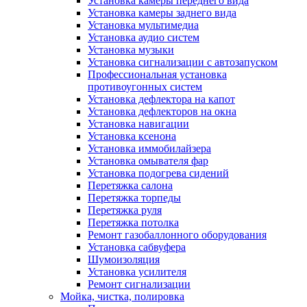
Установка камеры переднего вида
Установка камеры заднего вида
Установка мультимедиа
Установка аудио систем
Установка музыки
Установка сигнализации с автозапуском
Профессиональная установка
противоугонных систем
Установка дефлектора на капот
Установка дефлекторов на окна
Установка навигации
Установка ксенона
Установка иммобилайзера
Установка омывателя фар
Установка подогрева сидений
Перетяжка салона
Перетяжка торпеды
Перетяжка руля
Перетяжка потолка
Ремонт газобаллонного оборудования
Установка сабвуфера
Шумоизоляция
Установка усилителя
Ремонт сигнализации
Мойка, чистка, полировка