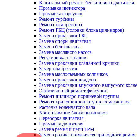
Капитальный ремонт бензинового двигателя
Промывка инжектора
Промывка форсунок
Ремонт турбины
Ремонт компрессора
Ремонт ГБЦ (головки блока цилиндров)
Замена прокладки ГБЦ
Замена опоры двигателя
Замена бензонасоса
Замена масляного насоса
Регулировка клапанов
Замена прокладки клапанной крышки
Замер компрессии
Замена маслосъемных колпачков
Замена прокладки поддона
Замена прокладки впускного-выпуского колл
Эффективный ремонт форсунок
Ремонт цилиндро-поршневой группы
Ремонт кривошипно-шатунного механизма
Расточка коленчатого вала
Хонингование блока цилиндров
Переборка двигателя
Промывка двигателя
Замена ремня и цепи ГРМ
Замена ролика натяжителя приводного ремня