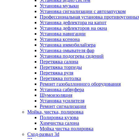
Установка аудио систем
Установка музыки
Установка сигнализации с автозапуском
Профессиональная установка противоугонных
Установка дефлектора на капот
Установка дефлекторов на окна
Установка навигации
Установка ксенона
Установка иммобилайзера
Установка омывателя фар
Установка подогрева сидений
Перетяжка салона
Перетяжка торпеды
Перетяжка руля
Перетяжка потолка
Ремонт газобаллонного оборудования
Установка сабвуфера
Шумоизоляция
Установка усилителя
Ремонт сигнализации
Мойка, чистка, полировка
Полировка кузова
Химчистка салона
Мойка чистка полировка
Сход-развал 3d