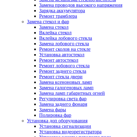
Замена проводов высокого напряжения
Зарядка аккумулятора
Ремонт трамблера
Замена стекол и фар
Замена стекол
Вклейка стекол
Вклейка лобового стекла
Замена лобового стекла
Ремонт сколов на стекле
Установка автостекол
Ремонт автостекол
Ремонт лобового стекла
Ремонт заднего стекла
Ремонт стекла двери
Замена ксеноновых ламп
Замена галогеновых ламп
Замена ламп габаритных огней
Регулировка света фар
Замена заднего фонаря
Замена фары
Полировка фар
Установка доп оборудования
Установка сигнализации
Установка видеорегистратора