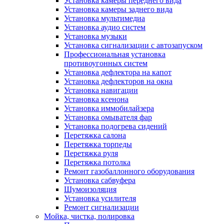
Установка камеры переднего вида
Установка камеры заднего вида
Установка мультимедиа
Установка аудио систем
Установка музыки
Установка сигнализации с автозапуском
Профессиональная установка
противоугонных систем
Установка дефлектора на капот
Установка дефлекторов на окна
Установка навигации
Установка ксенона
Установка иммобилайзера
Установка омывателя фар
Установка подогрева сидений
Перетяжка салона
Перетяжка торпеды
Перетяжка руля
Перетяжка потолка
Ремонт газобаллонного оборудования
Установка сабвуфера
Шумоизоляция
Установка усилителя
Ремонт сигнализации
Мойка, чистка, полировка