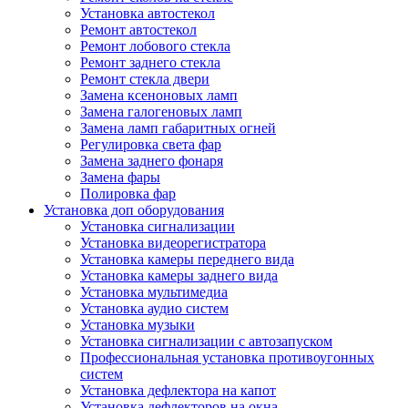
Установка автостекол
Ремонт автостекол
Ремонт лобового стекла
Ремонт заднего стекла
Ремонт стекла двери
Замена ксеноновых ламп
Замена галогеновых ламп
Замена ламп габаритных огней
Регулировка света фар
Замена заднего фонаря
Замена фары
Полировка фар
Установка доп оборудования
Установка сигнализации
Установка видеорегистратора
Установка камеры переднего вида
Установка камеры заднего вида
Установка мультимедиа
Установка аудио систем
Установка музыки
Установка сигнализации с автозапуском
Профессиональная установка противоугонных
систем
Установка дефлектора на капот
Установка дефлекторов на окна