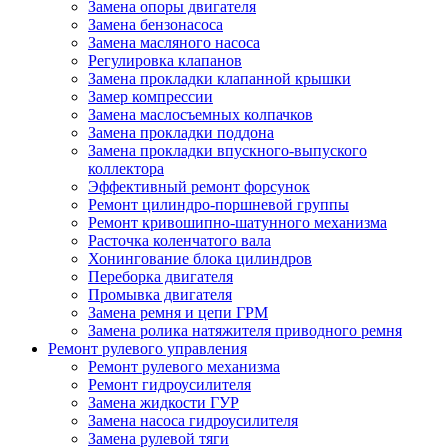
Замена опоры двигателя
Замена бензонасоса
Замена масляного насоса
Регулировка клапанов
Замена прокладки клапанной крышки
Замер компрессии
Замена маслосъемных колпачков
Замена прокладки поддона
Замена прокладки впускного-выпуского
коллектора
Эффективный ремонт форсунок
Ремонт цилиндро-поршневой группы
Ремонт кривошипно-шатунного механизма
Расточка коленчатого вала
Хонингование блока цилиндров
Переборка двигателя
Промывка двигателя
Замена ремня и цепи ГРМ
Замена ролика натяжителя приводного ремня
Ремонт рулевого управления
Ремонт рулевого механизма
Ремонт гидроусилителя
Замена жидкости ГУР
Замена насоса гидроусилителя
Замена рулевой тяги