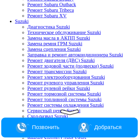
Ремонт Subaru Outback
Ремонт Subaru Tribeca
Ремонт Subaru XV
Suzuki
Диагностика Suzuki
Техническое обслуживание Suzuki
Замена масла в АКПП Suzuki
Замена ремня ГРМ Suzuki
Замена сцепления Suzuki
Заправка и ремонт автокондиционера Suzuki
Ремонт двигателя (ДВС) Suzuki
Ремонт ходовой части (подвески) Suzuki
Ремонт трансмиссии Suzuki
Ремонт электрооборудования Suzuki
Ремонт рулевого управления Suzuki
Ремонт рулевой рейки Suzuki
Ремонт тормозной системы Suzuki
Ремонт топливной системы Suzuki
Ремонт системы охлаждения Suzuki
Сервисный центр Suzuki
Сход-развал Suzuki
Ремонт Suzuki Alto
Позвонить
Добраться
Ремонт Suzuki Baleno
Ремонт Suzuki Escudo
Ремонт Susuzki Grand Vitara