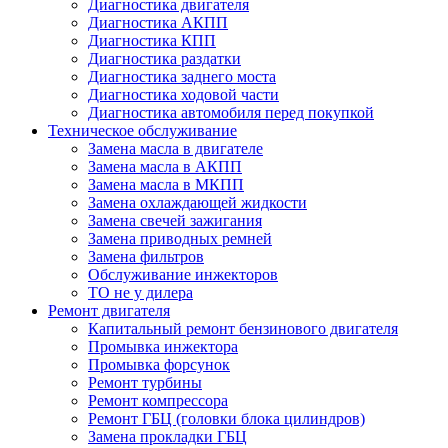
Диагностика двигателя
Диагностика АКПП
Диагностика КПП
Диагностика раздатки
Диагностика заднего моста
Диагностика ходовой части
Диагностика автомобиля перед покупкой
Техническое обслуживание
Замена масла в двигателе
Замена масла в АКПП
Замена масла в МКПП
Замена охлаждающей жидкости
Замена свечей зажигания
Замена приводных ремней
Замена фильтров
Обслуживание инжекторов
ТО не у дилера
Ремонт двигателя
Капитальный ремонт бензинового двигателя
Промывка инжектора
Промывка форсунок
Ремонт турбины
Ремонт компрессора
Ремонт ГБЦ (головки блока цилиндров)
Замена прокладки ГБЦ