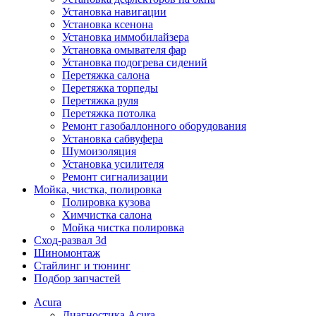
Установка навигации
Установка ксенона
Установка иммобилайзера
Установка омывателя фар
Установка подогрева сидений
Перетяжка салона
Перетяжка торпеды
Перетяжка руля
Перетяжка потолка
Ремонт газобаллонного оборудования
Установка сабвуфера
Шумоизоляция
Установка усилителя
Ремонт сигнализации
Мойка, чистка, полировка
Полировка кузова
Химчистка салона
Мойка чистка полировка
Сход-развал 3d
Шиномонтаж
Стайлинг и тюнинг
Подбор запчастей
Acura
Диагностика Acura