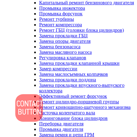
Капитальный ремонт бензинового двигателя
Промывка инжектора
Промывка форсунок
Ремонт турбины
Ремонт компрессора
Ремонт ГБЦ (головки блока цилиндров)
Замена прокладки ГБЦ
Замена опоры двигателя
Замена бензонасоса
Замена масляного насоса
Регулировка клапанов
Замена прокладки клапанной крышки
Замер компрессии
Замена маслосъемных колпачков
Замена прокладки поддона
Замена прокладки впускного-выпуского
коллектора
Эффективный ремонт форсунок
Ремонт цилиндро-поршневой группы
Ремонт кривошипно-шатунного механизма
Расточка коленчатого вала
Хонингование блока цилиндров
Переборка двигателя
Промывка двигателя
Замена ремня и цепи ГРМ